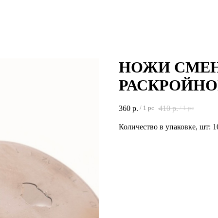
НОЖИ СМЕН
РАСКРОЙНОГ
360
р.
410
р.
/
1 pc
/
1 pc
Количество в упаковке, шт: 1