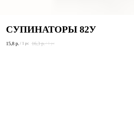
СУПИНАТОРЫ 82У
15,8
р.
16,3
р.
/
1 pc
/
1 pc