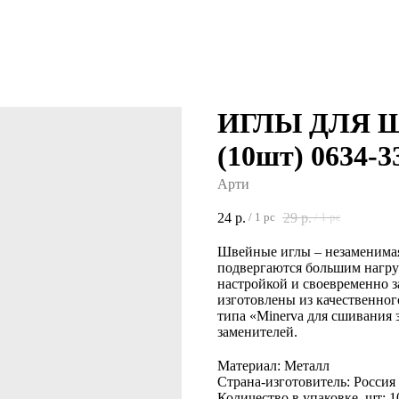
ИГЛЫ ДЛЯ
(10шт) 0634-
Арти
24
р.
29
р.
/
1 pc
/
1 pc
Швейные иглы – незаменимая
подвергаются большим нагруз
настройкой и своевременно 
изготовлены из качественно
типа «Minerva для сшивания з
заменителей.
Материал: Металл
Страна-изготовитель: Россия
Количество в упаковке, шт: 1